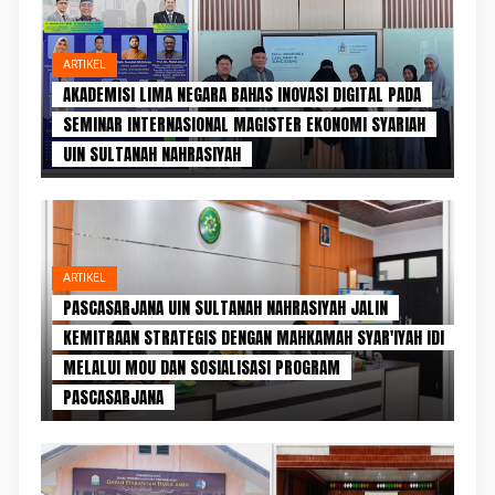
ARTIKEL
AKADEMISI LIMA NEGARA BAHAS INOVASI DIGITAL PADA
SEMINAR INTERNASIONAL MAGISTER EKONOMI SYARIAH
UIN SULTANAH NAHRASIYAH
ARTIKEL
PASCASARJANA UIN SULTANAH NAHRASIYAH JALIN
KEMITRAAN STRATEGIS DENGAN MAHKAMAH SYAR'IYAH IDI
MELALUI MOU DAN SOSIALISASI PROGRAM
PASCASARJANA