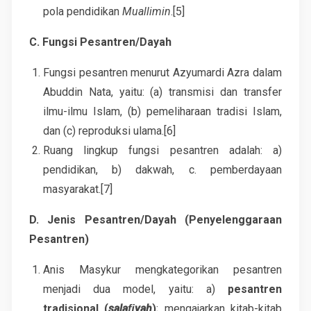
pola pendidikan
Muallimin
.[5]
C. Fungsi Pesantren/Dayah
Fungsi pesantren menurut Azyumardi Azra dalam
Abuddin Nata, yaitu: (a) transmisi dan transfer
ilmu-ilmu Islam, (b) pemeliharaan tradisi Islam,
dan (c) reproduksi ulama.[6]
Ruang lingkup fungsi pesantren adalah: a)
pendidikan, b) dakwah, c. pemberdayaan
masyarakat.[7]
D. Jenis Pesantren/Dayah (Penyelenggaraan
Pesantren)
Anis Masykur mengkategorikan pesantren
menjadi dua model, yaitu: a)
pesantren
tradisional (
salaﬁyah
)
; mengajarkan kitab-kitab