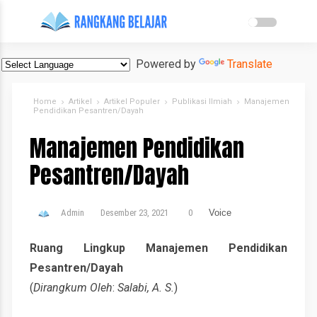
Powered by
Translate
Home
Artikel
Artikel Populer
Publikasi Ilmiah
Manajemen
Pendidikan Pesantren/Dayah
Manajemen Pendidikan
Pesantren/Dayah
Admin
Desember 23, 2021
0
Voice
Ruang Lingkup Manajemen Pendidikan
Pesantren/Dayah
(
Dirangkum Oleh
:
Salabi, A. S.
)