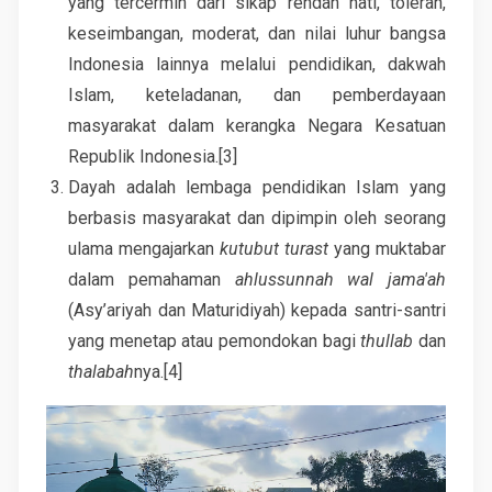
yang tercermin dari sikap rendah hati, toleran,
keseimbangan, moderat, dan nilai luhur bangsa
Indonesia lainnya melalui pendidikan, dakwah
Islam, keteladanan, dan pemberdayaan
masyarakat dalam kerangka Negara Kesatuan
Republik Indonesia.[3]
Dayah adalah lembaga pendidikan Islam yang
berbasis masyarakat dan dipimpin oleh seorang
ulama mengajarkan
kutubut turast
yang muktabar
dalam pemahaman
ahlussunnah wal jama'ah
(Asy’ariyah dan Maturidiyah) kepada santri-santri
yang menetap atau pemondokan bagi
thullab
dan
thalabah
nya.[4]