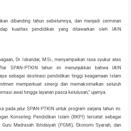
fikan dibanding tahun sebelumnya, dan menjadi cerminan
adap kualitas pendidikan yang ditawarkan oleh IAIN
gaan, Dr. Iskandar, M.Si., menyampaikan rasa syukur atas
daftar SPAN-PTKIN tahun ini menunjukkan bahwa IAIN
ya sebagai destinasi pendidikan tinggi keagamaan Islam
omitmen memperkuat sinergi dan memaksimalkan seluruh
formasi awal hingga layanan pasca kelulusan,” ujarnya.
a pada jalur SPAN-PTKIN untuk program sarjana tahun ini.
ingan Konseling Pendidikan Islam (BKPI) tercatat sebagai
an Guru Madrasah Ibtidaiyah (PGMI), Ekonomi Syariah, dan