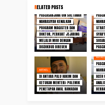
RELATED POSTS
ARTIKEL
ARTIKE
PASCASARJANA UIN SULTANAH
PASCA
NAHRASIYAH KENALKAN
NAHRA
PROGRAM MAGISTER DAN
STRA
DOKTOR, PERKUAT JEJARING
SYAR'
MELALUI MOU DENGAN
SOSIA
DISDIKBUD BIREUEN
PASC
ARTIKE
PASCA
NAHRA
ARTIKEL
DI ANTARA PALU HAKIM DAN
ACEH 
KETUKAN MENTERI: POLEMIK
ANALI
PENETAPAN AWAL RAMADAN
BERBA