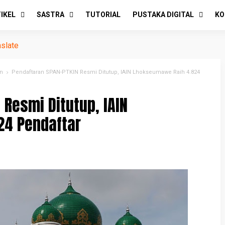
IKEL
SASTRA
TUTORIAL
PUSTAKA DIGITAL
KO
nslate
n
Pendaftaran SPAN-PTKIN Resmi Ditutup, IAIN Lhokseumawe Raih 4.824
 Resmi Ditutup, IAIN
24 Pendaftar