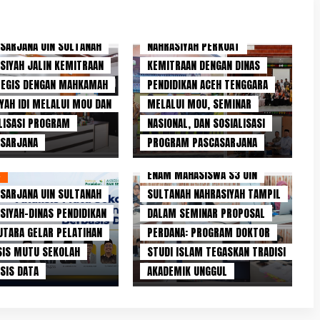
ARTIKEL
PASCASARJANA UIN SULTANAH
L
SARJANA UIN SULTANAH
NAHRASIYAH PERKUAT
SIYAH JALIN KEMITRAAN
KEMITRAAN DENGAN DINAS
TEGIS DENGAN MAHKAMAH
PENDIDIKAN ACEH TENGGARA
IYAH IDI MELALUI MOU DAN
MELALUI MOU, SEMINAR
LISASI PROGRAM
NASIONAL, DAN SOSIALISASI
ASARJANA
PROGRAM PASCASARJANA
BERITA KITA
ENAM MAHASISWA S3 UIN
L
SARJANA UIN SULTANAH
SULTANAH NAHRASIYAH TAMPIL
SIYAH–DINAS PENDIDIKAN
DALAM SEMINAR PROPOSAL
UTARA GELAR PELATIHAN
PERDANA: PROGRAM DOKTOR
SIS MUTU SEKOLAH
STUDI ISLAM TEGASKAN TRADISI
SIS DATA
AKADEMIK UNGGUL