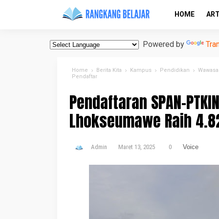
HOME
ART
Powered by
Tra
Home
Berita Kita
Kampus
Pendidikan
Wawasa
Pendaftar
Pendaftaran SPAN-PTKIN
Lhokseumawe Raih 4.8
Admin
Maret 13, 2025
0
Voice