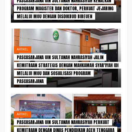
PASCASARJANA UIN SULTANAH NAHRASIYAH KENALKAN
PROGRAM MAGISTER DAN DOKTOR, PERKUAT JEJARING
MELALUI MOU DENGAN DISDIKBUD BIREUEN
ARTIKEL
PASCASARJANA UIN SULTANAH NAHRASIYAH JALIN
KEMITRAAN STRATEGIS DENGAN MAHKAMAH SYAR'IYAH IDI
MELALUI MOU DAN SOSIALISASI PROGRAM
PASCASARJANA
ARTIKEL
PASCASARJANA UIN SULTANAH NAHRASIYAH PERKUAT
KEMITRAAN DENGAN DINAS PENDIDIKAN ACEH TENGGARA