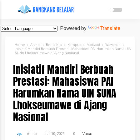
Powered by
Translate
Home
Artikel
Berita Kita
Kampus
Motivasi
Wawasan
Inisiatif Mandiri Berbuah Prestasi: Mahasiswa PAI Harumkan Nama UIN
SUNA Lhokseumawe di Ajang Nasional
Inisiatif Mandiri Berbuah
Prestasi: Mahasiswa PAI
Harumkan Nama UIN SUNA
Lhokseumawe di Ajang
Nasional
Admin
Juli 10, 2025
0
Voice