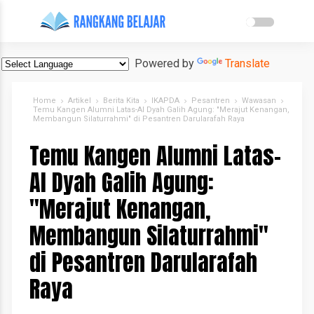
Powered by
Translate
Home
Artikel
Berita Kita
IKAPDA
Pesantren
Wawasan
Temu Kangen Alumni Latas-Al Dyah Galih Agung: "Merajut Kenangan,
Membangun Silaturrahmi" di Pesantren Darularafah Raya
Temu Kangen Alumni Latas-
Al Dyah Galih Agung:
"Merajut Kenangan,
Membangun Silaturrahmi"
di Pesantren Darularafah
Raya