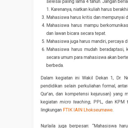
selesai paling lama 4 tahun. Jangan berl
1. Karenanya, niatkan kuliah harus berakhir
Mahasiswa harus kritis dan mempunyai da
Mahasiswa harus mampu berkomunikasi 
dan lawan bicara secara tepat.
Mahasiswa juga harus mandiri, percaya di
Mahasiswa harus mudah beradaptasi, 
secara umum para mahasiswa akan berte
berbeda.
Dalam kegiatan ini Wakil Dekan 1, Dr. Nu
pendidikan selain perkuliahan formal, anta
Qur’an, dan kompetensi kejurusan) yang men
kegiatan
micro teaching
, PPL, dan KPM te
lingkungan
FTIK IAIN Lhokseumawe
.
Nurlaila juga berpesan: “Mahasiswa har