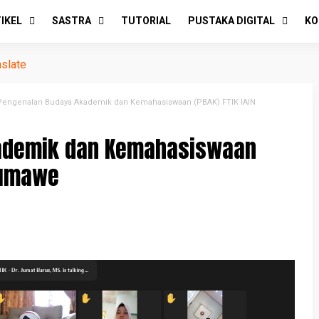
IKEL
SASTRA
TUTORIAL
PUSTAKA DIGITAL
KO
nslate
Pengenalan Budaya Akademik dan Kemahasiswaan (PBAK) FTIK IAIN
ademik dan Kemahasiswaan
eumawe