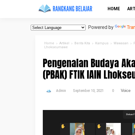
HOME
ART
Powered by
Tra
Home
Artikel
Berita Kita
Kampus
Wawasan
Lhokseumawe
Pengenalan Budaya Ak
(PBAK) FTIK IAIN Lhoks
Admin
September 10, 2021
0
Voice