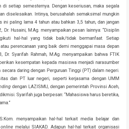
di setiap semesternya. Dengan keseriusan, maka segala
kan diselesaikan. Intinya, berusahalah semaksimal mungkin
 ini paling lama 4 tahun atau bahkan 3,5 tahun, dan jangan
, Dr. Husaini, M.Ag. menyampaikan pesan lainnya: “Disiplin
kuti hal-hal yang tidak baik/tidak bermanfaat. Setiap
atau perencanaan yang baik demi menggapai masa depan
3, Dr. Syarifah Rahmah, M.Ag. menyampaikan bahwa FTIK
berikan kesempatan kepada masiswa menjadi narasumber
 secara daring dengan Perguruan Tinggi (PT) dalam negeri.
itas dan PT luar negeri, seperti kerjasama dengan UMM
nding
dengan LAZISMU, dengan pemerintah Provinsi Aceh,
dikmisi. Syarifah juga berpesan: “Mahasiswa harus beretika,
ama.”
S.Kom. menyampaikan hal-hal terkait media belajar dan
a
online
melalui SIAKAD. Adapun hal-hal terkait organisasi