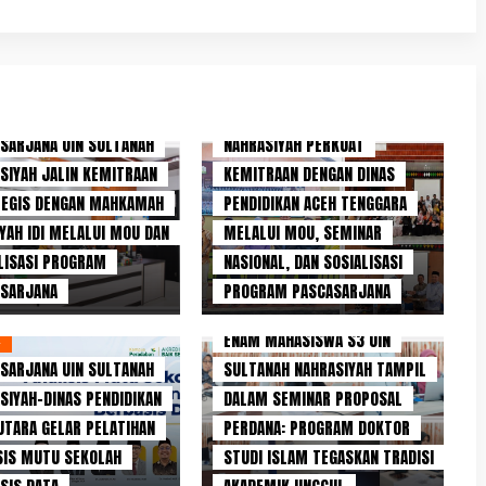
ARTIKEL
PASCASARJANA UIN SULTANAH
L
SARJANA UIN SULTANAH
NAHRASIYAH PERKUAT
SIYAH JALIN KEMITRAAN
KEMITRAAN DENGAN DINAS
TEGIS DENGAN MAHKAMAH
PENDIDIKAN ACEH TENGGARA
IYAH IDI MELALUI MOU DAN
MELALUI MOU, SEMINAR
LISASI PROGRAM
NASIONAL, DAN SOSIALISASI
ASARJANA
PROGRAM PASCASARJANA
BERITA KITA
ENAM MAHASISWA S3 UIN
L
SARJANA UIN SULTANAH
SULTANAH NAHRASIYAH TAMPIL
SIYAH–DINAS PENDIDIKAN
DALAM SEMINAR PROPOSAL
UTARA GELAR PELATIHAN
PERDANA: PROGRAM DOKTOR
SIS MUTU SEKOLAH
STUDI ISLAM TEGASKAN TRADISI