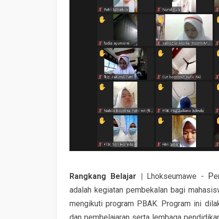
P
Rangkang Belajar |
Lhokseumawe -
e
adalah kegiatan pembekalan bagi mahasi
mengikuti program PBAK. Program ini dil
dan pembelajaran serta lembaga pendidikan