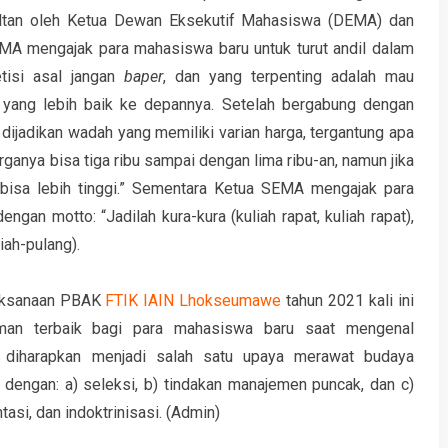
ltan oleh Ketua Dewan Eksekutif Mahasiswa (DEMA) dan
A mengajak para mahasiswa baru untuk turut andil dalam
tisi asal jangan
baper
, dan yang terpenting adalah mau
n yang lebih baik ke depannya. Setelah bergabung dengan
 dijadikan wadah yang memiliki varian harga, tergantung apa
harganya bisa tiga ribu sampai dengan lima ribu-an, namun jika
 bisa lebih tinggi.” Sementara Ketua SEMA mengajak para
ngan motto: “Jadilah kura-kura (kuliah rapat, kuliah rapat),
iah-pulang).
laksanaan PBAK
FTIK IAIN Lhokseumawe
tahun 2021 kali ini
an terbaik bagi para mahasiswa baru saat mengenal
 diharapkan menjadi salah satu upaya merawat budaya
n dengan: a) seleksi, b) tindakan manajemen puncak, dan c)
tasi, dan indoktrinisasi. (Admin)