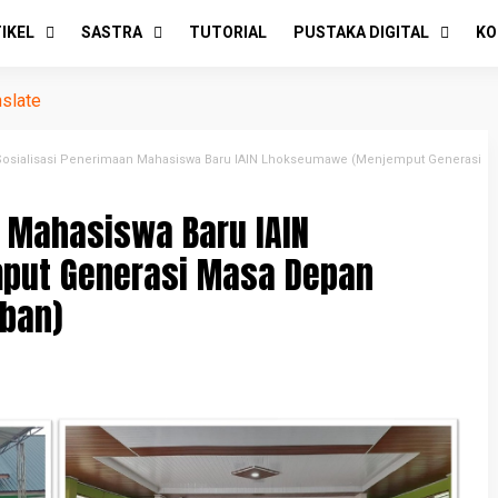
IKEL
SASTRA
TUTORIAL
PUSTAKA DIGITAL
KO
nslate
Sosialisasi Penerimaan Mahasiswa Baru IAIN Lhokseumawe (Menjemput Generasi
 Mahasiswa Baru IAIN
ut Generasi Masa Depan
ban)