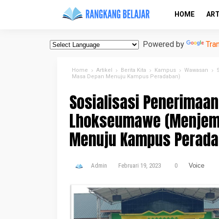
HOME
ART
Powered by
Tra
Home
Artikel
Berita Kita
Kampus
Wawasan
Masa Depan Menuju Kampus Peradaban)
Sosialisasi Penerimaan
Lhokseumawe (Menjemp
Menuju Kampus Perada
Admin
Februari 19, 2023
0
Voice