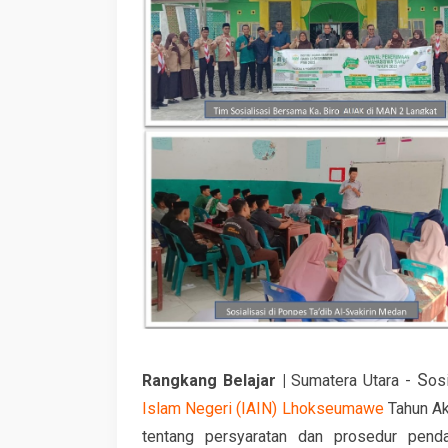
S
Rangkang Belajar
|
Sumatera Utara -
os
Islam Negeri (IAIN) Lhokseumawe
Tahun Ak
tentang persyaratan dan prosedur pendaf