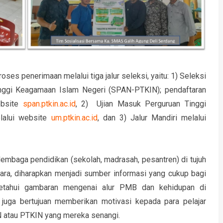
ses penerimaan melalui tiga jalur seleksi, yaitu: 1) Seleksi
nggi Keagamaan Islam Negeri (SPAN-PTKIN); pendaftaran
ebsite
span.ptkin.ac.id
, 2) Ujian Masuk Perguruan Tinggi
lalui website
um.ptkin.ac.id
, dan 3) Jalur Mandiri melalui
mbaga pendidikan (sekolah, madrasah, pesantren) di tujuh
ara, diharapkan menjadi sumber informasi yang cukup bagi
etahui gambaran mengenai alur PMB dan kehidupan di
i juga bertujuan memberikan motivasi kepada para pelajar
N atau PTKIN yang mereka senangi.