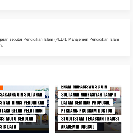
jaran seputar Pendidikan Islam (PEDI), Manajemen Pendidikan Islam
m.
BERITA KITA
ENAM MAHASISWA S3 UIN
L
SARJANA UIN SULTANAH
SULTANAH NAHRASIYAH TAMPIL
SIYAH–DINAS PENDIDIKAN
DALAM SEMINAR PROPOSAL
UTARA GELAR PELATIHAN
PERDANA: PROGRAM DOKTOR
SIS MUTU SEKOLAH
STUDI ISLAM TEGASKAN TRADISI
L
SIS DATA
AKADEMIK UNGGUL
RAM DOKTOR STUDI