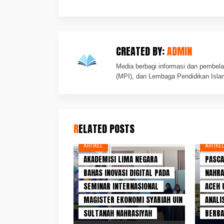
CREATED BY:
ADMIN
Media berbagi informasi dan pembela
(MPI), dan Lembaga Pendidikan Isla
RELATED POSTS
ARTIKEL
ARTIKE
AKADEMISI LIMA NEGARA
PASCA
BAHAS INOVASI DIGITAL PADA
NAHRA
SEMINAR INTERNASIONAL
ACEH 
MAGISTER EKONOMI SYARIAH UIN
ANALI
ARTIKE
SULTANAH NAHRASIYAH
BERBA
PROG