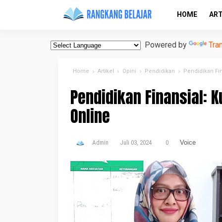
HOME
ART
Powered by
Tra
Home
Artikel
Opini
Pendidikan
Pendidikan Fi
Pendidikan Finansial:
Online
Admin
Juli 03, 2024
0
Voice