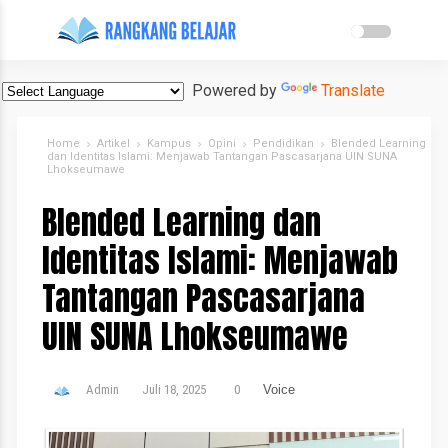
Powered by
Translate
Home
Artikel
Kampus
Opini
Pendidikan
Blended Learning
dan Identitas Islami: Menjawab Tantangan Pascasarjana UIN SUNA
Lhokseumawe
Blended Learning dan
Identitas Islami: Menjawab
Tantangan Pascasarjana
UIN SUNA Lhokseumawe
Admin
Juli 18, 2025
0
Voice