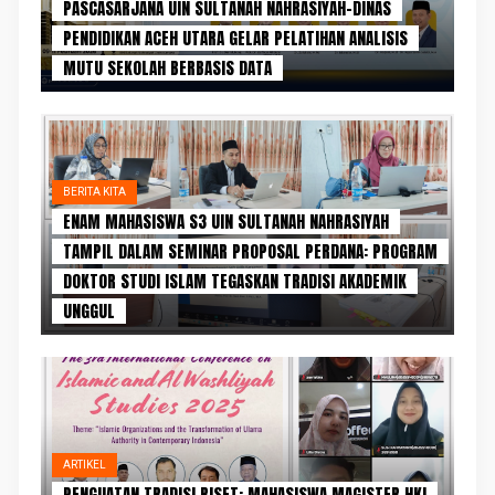
PASCASARJANA UIN SULTANAH NAHRASIYAH–DINAS
PENDIDIKAN ACEH UTARA GELAR PELATIHAN ANALISIS
MUTU SEKOLAH BERBASIS DATA
BERITA KITA
ENAM MAHASISWA S3 UIN SULTANAH NAHRASIYAH
TAMPIL DALAM SEMINAR PROPOSAL PERDANA: PROGRAM
DOKTOR STUDI ISLAM TEGASKAN TRADISI AKADEMIK
UNGGUL
ARTIKEL
PENGUATAN TRADISI RISET: MAHASISWA MAGISTER HKI