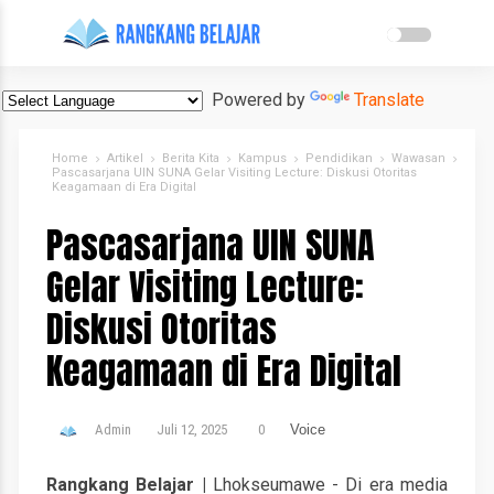
Powered by
Translate
Home
Artikel
Berita Kita
Kampus
Pendidikan
Wawasan
Pascasarjana UIN SUNA Gelar Visiting Lecture: Diskusi Otoritas
Keagamaan di Era Digital
Pascasarjana UIN SUNA
Gelar Visiting Lecture:
Diskusi Otoritas
Keagamaan di Era Digital
Admin
Juli 12, 2025
0
Voice
Rangkang Belajar |
Lhokseumawe - Di era media