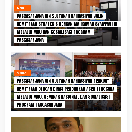
ARTIKEL
PASCASARJANA UIN SULTANAH NAHRASIYAH JALIN
KEMITRAAN STRATEGIS DENGAN MAHKAMAH SYAR'IYAH IDI
MELALUI MOU DAN SOSIALISASI PROGRAM
PASCASARJANA
ARTIKEL
PASCASARJANA UIN SULTANAH NAHRASIYAH PERKUAT
KEMITRAAN DENGAN DINAS PENDIDIKAN ACEH TENGGARA
MELALUI MOU, SEMINAR NASIONAL, DAN SOSIALISASI
PROGRAM PASCASARJANA