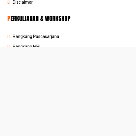
Disclaimer
PERKULIAHAN & WORKSHOP
Rangkang Pascasarjana
Rangkang MPI
Rangkang PAI
Workshop
Manajemen Login
COPYRIGHT ©
2026 -
RANGKANG BELAJAR
| CREATED BY
OLG.LINK