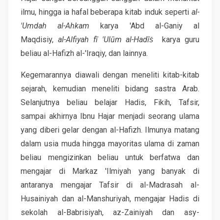
ilmu, hingga ia hafal beberapa kitab induk seperti
al-
'Umdah al-Ahkam
karya 'Abd al-Ganiy al
Maqdisiy,
al-Alfiyah fī 'Ulūm al-Hadīṡ
karya guru
beliau al-Hafizh al-'Iraqiy, dan lainnya.
Kegemarannya diawali dengan meneliti kitab-kitab
sejarah, kemudian meneliti bidang sastra Arab.
Selanjutnya beliau belajar Hadis, Fikih, Tafsir,
sampai akhirnya Ibnu Hajar menjadi seorang ulama
yang diberi gelar dengan al-Hafizh. Ilmunya matang
dalam usia muda hingga mayoritas ulama di zaman
beliau mengizinkan beliau untuk berfatwa dan
mengajar di Markaz 'Ilmiyah yang banyak di
antaranya mengajar Tafsir di al-Madrasah al-
Husainiyah dan al-Manshuriyah, mengajar Hadis di
sekolah al-Babrisiyah, az-Zainiyah dan asy-