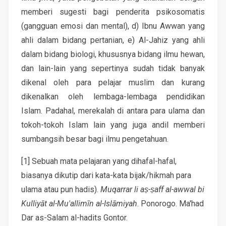
memberi sugesti bagi penderita psikosomatis
(gangguan emosi dan mental), d) Ibnu Awwan yang
ahli dalam bidang pertanian, e) Al-Jahiz yang ahli
dalam bidang biologi, khususnya bidang ilmu hewan,
dan lain-lain yang sepertinya sudah tidak banyak
dikenal oleh para pelajar muslim dan kurang
dikenalkan oleh lembaga-lembaga pendidikan
Islam. Padahal, merekalah di antara para ulama dan
tokoh-tokoh Islam lain yang juga andil memberi
sumbangsih besar bagi ilmu pengetahuan.
[1] Sebuah mata pelajaran yang dihafal-hafal,
biasanya dikutip dari kata-kata bijak/hikmah para
ulama atau pun hadis).
Muqarrar li aṣ-ṣaff al-awwal bi
Kulliyāt al-Mu'allimīn al-Islāmiyah
. Ponorogo. Ma'had
Dar as-Salam al-hadits Gontor.