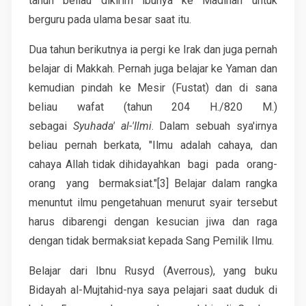
tahun beliau dikirim ibunya ke Madinah untuk
berguru pada ulama besar saat itu.
Dua tahun berikutnya ia pergi ke Irak dan juga pernah
belajar di Makkah. Pernah juga belajar ke Yaman dan
kemudian pindah ke Mesir (Fustat) dan di sana
beliau wafat (tahun 204 H./820 M.)
sebagai
Syuhada' al-'Ilmi
. Dalam sebuah sya'irnya
beliau pernah berkata, "Ilmu adalah cahaya, dan
cahaya Allah tidak dihidayahkan bagi pada orang-
orang yang bermaksiat."[3] Belajar dalam rangka
menuntut ilmu pengetahuan menurut syair tersebut
harus dibarengi dengan kesucian jiwa dan raga
dengan tidak bermaksiat kepada Sang Pemilik Ilmu.
Belajar dari Ibnu Rusyd (Averrous), yang buku
Bidayah al-Mujtahid-nya saya pelajari saat duduk di