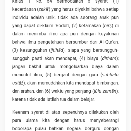
kelas 1 No. 64 bermodalkan 6 syarat: (1)
kecerdasan (
żakā’
) yang harus diyakini bahwa setiap
individu adalah unik, tidak ada seorang anak pun
yang dapat di-klaim 'Bodoh', (2) ketamakan (
ḥirṣ
) di
dalam menimba ilmu apa pun dengan keyakinan
bahwa ilmu pengetahuan bersumber dari Al-Qur'an,
(3) kesungguhan (
ijtihād
); siapa yang bersungguh-
sungguh pasti akan mendapat, (4) biaya (
dirham
);
jangan bakhil untuk mengeluarkan biaya dalam
menuntut ilmu, (5) bergaul dengan guru (
ṣuḥbatu
ustāż
); akan memudahkan kita mendapat bimbingan,
dan arahan, dan (6) waktu yang panjang (
ṭūlu zamān
);
karena tidak ada istilah tua dalam belajar.
Keenam syarat di atas sepenuhnya dilakukan oleh
para ulama kita dengan harus menyeberangi
beberapa pulau bahkan negara, berguru dengan