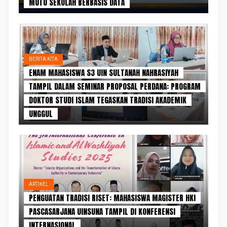
MUTU SEKOLAH BERBASIS DATA
BERITA KITA
ENAM MAHASISWA S3 UIN SULTANAH NAHRASIYAH
TAMPIL DALAM SEMINAR PROPOSAL PERDANA: PROGRAM
DOKTOR STUDI ISLAM TEGASKAN TRADISI AKADEMIK
UNGGUL
ARTIKEL
PENGUATAN TRADISI RISET: MAHASISWA MAGISTER HKI
PASCASARJANA UINSUNA TAMPIL DI KONFERENSI
INTERNASIONAL