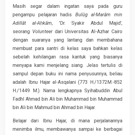
Masih segar dalam ingatan saya pada guru
pengampu pelajaran hadis
Bulūg al-Marām min
Adillāt al-Aḥkām
, 'Dr. Syakir Abdul Majid',
seorang
Volunteer
dari Universitas Al-Azhar Cairo
dengan suaranya yang lantang dan membahana
membuat para santri di kelas saya bahkan kelas
sebelah kehilangan rasa kantuk yang biasanya
menyapa kami menjelang siang. Jelas tertulis di
sampul depan buku ini nama penyusunnya, beliau
adalah Ibnu Hajar al-Asqalani (773 H./1372M.-852
H./1449 M.). Nama lengkapnya Syihabuddin Abul
Fadhl Ahmad bin Ali bin Muhammad bin Muhammad
bin Ali bin Mahmud bin Ahmad bin Hajar.
Belajar dari Ibnu Hajar, di mana perjalanannya
menimba ilmu, membawanya sampai ke berbagai