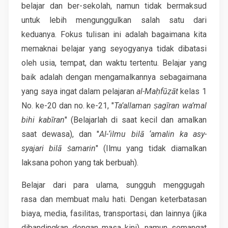
belajar dan ber-sekolah, namun tidak bermaksud
untuk lebih mengunggulkan salah satu dari
keduanya. Fokus tulisan ini adalah bagaimana kita
memaknai belajar yang seyogyanya tidak dibatasi
oleh usia, tempat, dan waktu tertentu. Belajar yang
baik adalah dengan mengamalkannya sebagaimana
yang saya ingat dalam pelajaran
al-Maḥfūẓāt
kelas 1
No. ke-20 dan no. ke-21, "
Ta’allaman ṣagīran wa’mal
bihi kabīran
" (Belajarlah di saat kecil dan amalkan
saat dewasa), dan "
Al-‘ilmu bilā ‘amalin ka asy-
syajari bilā ṡamarin
" (Ilmu yang tidak diamalkan
laksana pohon yang tak berbuah).
Belajar dari para ulama, sungguh menggugah
rasa dan membuat malu hati. Dengan keterbatasan
biaya, media, fasilitas, transportasi, dan lainnya (jika
dibandingkan dengan masa kini), namun semangat