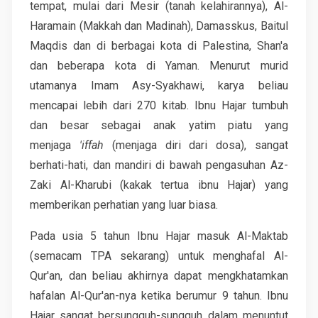
tempat, mulai dari Mesir (tanah kelahirannya), Al-
Haramain (Makkah dan Madinah), Damasskus, Baitul
Maqdis dan di berbagai kota di Palestina, Shan'a
dan beberapa kota di Yaman. Menurut murid
utamanya Imam Asy-Syakhawi, karya beliau
mencapai lebih dari 270 kitab. Ibnu Hajar tumbuh
dan besar sebagai anak yatim piatu yang
menjaga
'iffah
(menjaga diri dari dosa), sangat
berhati-hati, dan mandiri di bawah pengasuhan Az-
Zaki Al-Kharubi (kakak tertua ibnu Hajar) yang
memberikan perhatian yang luar biasa.
Pada usia 5 tahun Ibnu Hajar masuk Al-Maktab
(semacam TPA sekarang) untuk menghafal Al-
Qur'an, dan beliau akhirnya dapat mengkhatamkan
hafalan Al-Qur'an-nya ketika berumur 9 tahun. Ibnu
Hajar sangat bersungguh-sungguh dalam menuntut