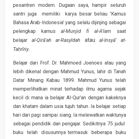
pesantren modern. Dugaan saya, hampir seluruh
santri juga memiliki karya besar beliau 'Kamus
Bahasa Arab-Indonesia' yang selalu dijinjing sebagai
pelengkap kamus
al-Munjid fi al-A'lam
saat
atau
belajar
al-Qirā'ah ar-Rasyīdah
al-Insyā' at-
.
Taḥrīriy
Belajar dari Frof. Dr. Mahmoed Joenoes atau yang
lebih dikenal dengan Mahmud Yunus, lahir di Tanah
Datar Minang Kabau 1899. Mahmud Yunus telah
memperlihatkan minat terhadap ilmu agama sejak
kecil di mana ia belajar Al-Qur'an dengan kakeknya
dan khatam dalam usia tujuh tahun. Ia belajar setiap
hari dari pagi sampai siang. Ia melewatkan waktunya
sebagai pendidik dan pengajar. Sedikitnya 75 judul
buku telah disusunnya termasuk beberapa buku