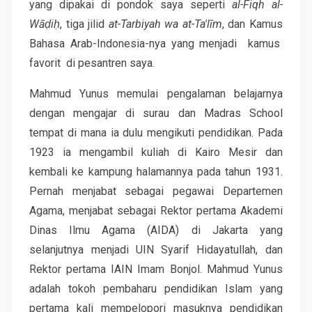
yang dipakai di pondok saya seperti
al-Fiqh al-
Wāḍiḥ
, tiga jilid
at-Tarbiyah wa at-Ta'līm
, dan Kamus
Bahasa Arab-Indonesia-nya yang menjadi kamus
favorit di pesantren saya.
Mahmud Yunus memulai pengalaman belajarnya
dengan mengajar di surau dan Madras School
tempat di mana ia dulu mengikuti pendidikan. Pada
1923 ia mengambil kuliah di Kairo Mesir dan
kembali ke kampung halamannya pada tahun 1931.
Pernah menjabat sebagai pegawai Departemen
Agama, menjabat sebagai Rektor pertama Akademi
Dinas Ilmu Agama (AIDA) di Jakarta yang
selanjutnya menjadi UIN Syarif Hidayatullah, dan
Rektor pertama IAIN Imam Bonjol. Mahmud Yunus
adalah tokoh pembaharu pendidikan Islam yang
pertama kali mempelopori masuknya pendidikan