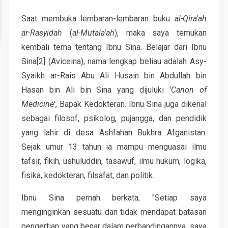
Saat membuka lembaran-lembaran buku
al-Qira'ah
ar-Rasyidah
(
al-Mutala'ah
), maka saya temukan
kembali tema tentang Ibnu Sina. Belajar dari Ibnu
Sina[2] (Aviceina), nama lengkap beliau adalah Asy-
Syaikh ar-Rais Abu Ali Husain bin Abdullah bin
Hasan bin Ali bin Sina yang dijuluki '
Canon of
Medicine
', Bapak Kedokteran. Ibnu Sina juga dikenal
sebagai filosof, psikolog, pujangga, dan pendidik
yang lahir di desa Ashfahan Bukhra Afganistan.
Sejak umur 13 tahun ia mampu menguasai ilmu
tafsir, fikih, ushuluddin, tasawuf, ilmu hukum, logika,
fisika, kedokteran, filsafat, dan politik.
Ibnu Sina pernah berkata, "Setiap saya
menginginkan sesuatu dan tidak mendapat batasan
pengertian yang benar dalam perbandingannya, saya