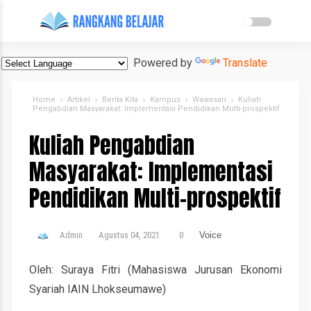
Powered by
Translate
Home
Artikel
Berita Kita
Kampus
Wawasan
Kuliah
Pengabdian Masyarakat: Implementasi Pendidikan Multi-prospektif
Kuliah Pengabdian
Masyarakat: Implementasi
Pendidikan Multi-prospektif
Admin
Agustus 04, 2021
0
Voice
Oleh:
Suraya Fitri (Mahasiswa Jurusan Ekonomi
Syariah IAIN Lhokseumawe)