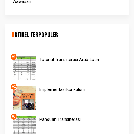
Wawasan
ARTIKEL TERPOPULER
Tutorial Transliterasi Arab-Latin
Implementasi Kurikulum
Panduan Transliterasi